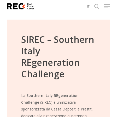
Menu
Skip
IT
to
search
Close
main
Menu
content
SIREC – Southern
Italy
REgeneration
Challenge
La
Southern Italy REgeneration
Challenge
(SIREC) è un’iniziativa
sponsorizzata da Cassa Depositi e Prestiti,
dedicata alla rigenerazione di patrimoni