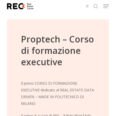
Menu
Skip
IT
to
search
Close
main
Menu
content
Proptech – Corso
di formazione
executive
Il primo CORSO DI FORMAZIONE
EXECUTIVE dedicato al REAL ESTATE DATA
DRIVEN – MADE IN POLITECNICO DI
MILANO.
Il corso è a cura di IPN – Italian PropTech