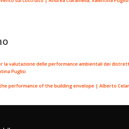
rvento sul costruito | Andrea Ciaramella, Valentina Puglisi
no
 la valutazione delle performance ambientali dei distretti 
tina Puglisi
he performance of the building envelope | Alberto Celani