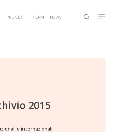
search
E
PROGETTI
TEAM
NEWS
IT
Menu
chivio 2015
azionali e internazionali,