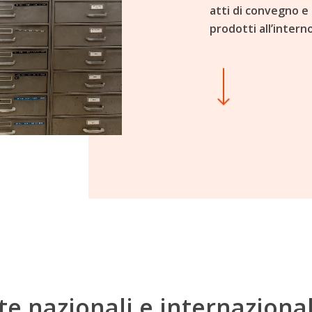
atti di convegno e 
prodotti all’interno
Navigate to the next section
iste nazionali e internazional