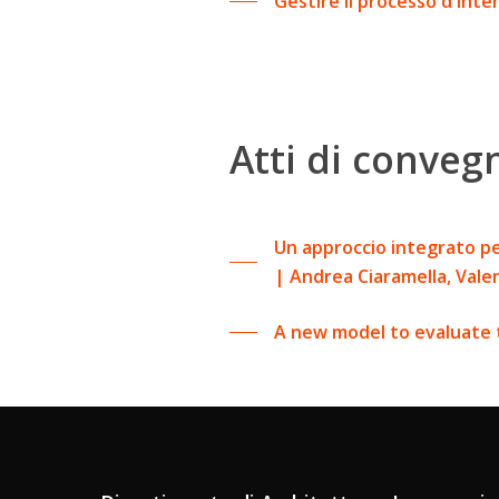
Gestire il processo d'inte
Atti di conveg
Un approccio integrato per
| Andrea Ciaramella, Valen
A new model to evaluate t